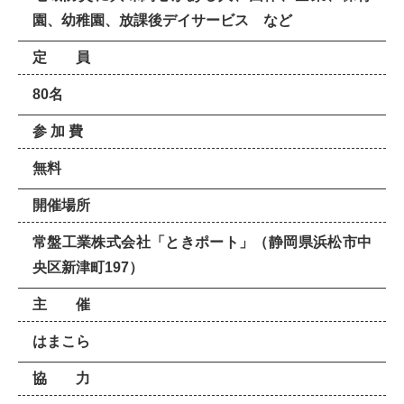
園、幼稚園、放課後デイサービス など
定 員
80名
参 加 費
無料
開催場所
常盤工業株式会社「ときポート」（静岡県浜松市中
央区新津町197）
主 催
はまこら
協 力